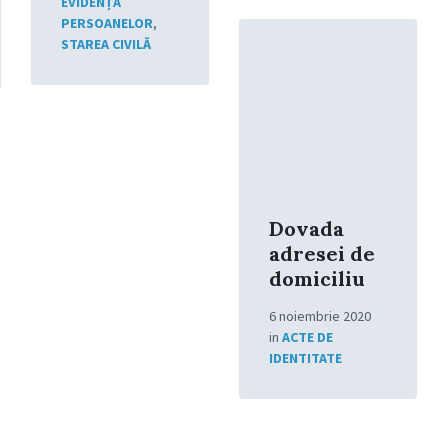
EVIDENȚA
PERSOANELOR
,
Read
STAREA CIVILĂ
More
Dovada
adresei de
domiciliu
6 noiembrie 2020
in
ACTE DE
IDENTITATE