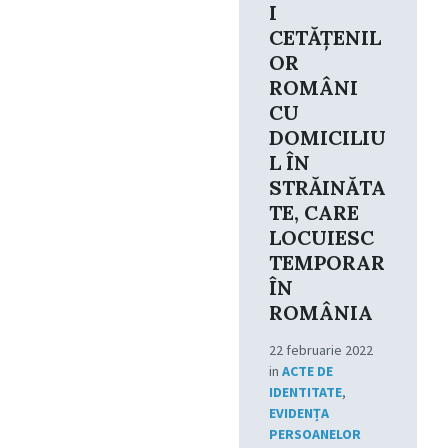
I
CETĂŢENIL
OR
ROMÂNI
CU
DOMICILIU
L ÎN
STRĂINĂTA
TE, CARE
LOCUIESC
TEMPORAR
ÎN
ROMÂNIA
22 februarie 2022
in
ACTE DE
IDENTITATE
,
EVIDENȚA
PERSOANELOR