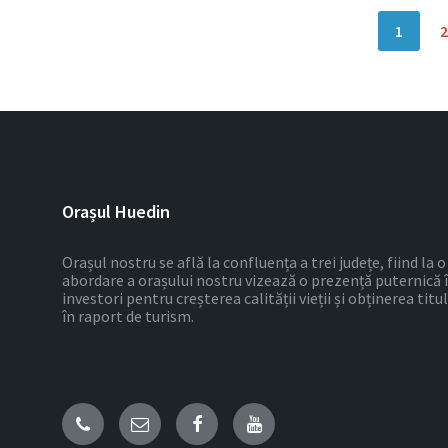
Paginație
1
articole
Orașul Huedin
Orașul nostru se află la confluența a trei județe, fiind la
abordare a orașului nostru vizează o prezență puternică 
investori pentru creșterea calității vieții și obținerea tit
în raport de turism.
Email
Facebook
YouTube