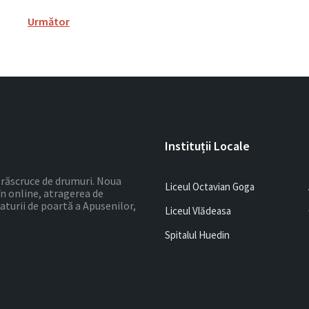
2
Următor
Instituții Locale
 o răscruce de drumuri. Noua
Liceul Octavian Goga
în online, atragerea de
ulaturii de poartă a Apusenilor,
Liceul Vlădeasa
Spitalul Huedin