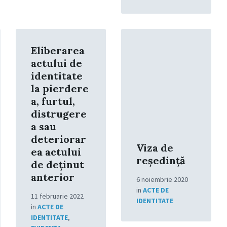
Read
Read
More
More
Eliberarea
actului de
identitate
la pierdere
a, furtul,
distrugere
a sau
deteriorar
Viza de
ea actului
reședință
de deţinut
anterior
6 noiembrie 2020
in
ACTE DE
11 februarie 2022
IDENTITATE
in
ACTE DE
IDENTITATE
,