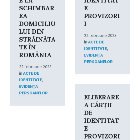
E LA
IDENTITAT
SCHIMBAR
E
EA
PROVIZORI
DOMICILIU
I
LUI DIN
22 februarie 2023
STRĂINĂTA
in
ACTE DE
TE ÎN
IDENTITATE
,
ROMÂNIA
EVIDENȚA
PERSOANELOR
22 februarie 2023
in
ACTE DE
IDENTITATE
,
Read
EVIDENȚA
More
PERSOANELOR
ELIBERARE
A CĂRŢII
DE
IDENTITAT
E
PROVIZORI