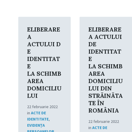
Read
Read
More
More
ELIBERARE
ELIBERARE
A
A ACTULUI
ACTULUI D
DE
E
IDENTITAT
IDENTITAT
E
E
LA SCHIMB
LA SCHIMB
AREA
AREA
DOMICILIU
DOMICILIU
LUI DIN
LUI
STRĂINĂTA
TE ÎN
22 februarie 2022
ROMÂNIA
in
ACTE DE
IDENTITATE
,
22 februarie 2022
EVIDENȚA
in
ACTE DE
PERSOANELOR