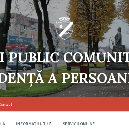
I PUBLIC COMUNI
DENŢĂ A PERSOA
Contact
ILĂ
INFORMAŢII UTILE
SERVICII ONLINE