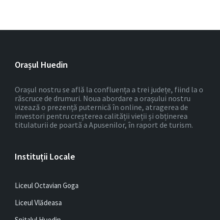
Orașul Huedin
Orașul nostru se află la confluența a trei județe, fiind la o
răscruce de drumuri. Noua abordare a orașului nostru
vizează o prezență puternică în online, atragerea de
investori pentru creșterea calității vieții și obținerea
titulaturii de poartă a Apusenilor, în raport de turism.
Instituții Locale
Liceul Octavian Goga
Liceul Vlădeasa
Spitalul Huedin