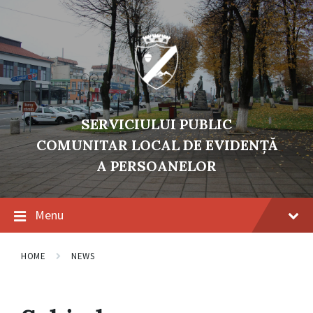
Skip
Skip
Skip
to
to
to
content
main
footer
navigation
SERVICIULUI PUBLIC
COMUNITAR LOCAL DE EVIDENŢĂ
A PERSOANELOR
Menu
HOME
NEWS