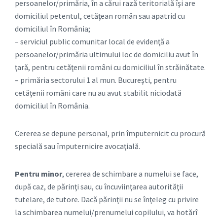
persoanelor/primăria, în a cărui rază teritorială îşi are
domiciliul petentul, cetăţean român sau apatrid cu
domiciliul în România;
– serviciul public comunitar local de evidenţă a
persoanelor/primăria ultimului loc de domiciliu avut în
ţară, pentru cetăţenii români cu domiciliul în străinătate.
– primăria sectorului 1 al mun. Bucureşti, pentru
cetăţenii români care nu au avut stabilit niciodată
domiciliul în România.
Cererea se depune personal, prin împuternicit cu procură
specială sau împuternicire avocaţială.
Pentru minor
, cererea de schimbare a numelui se face,
după caz, de părinţi sau, cu încuviinţarea autorităţii
tutelare, de tutore. Dacă părinţii nu se înţeleg cu privire
la schimbarea numelui/prenumelui copilului, va hotărî