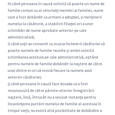
h) când persoana în cauză solicită să poarte un nume de
familie comun cu al celorlalţi membri ai familiei, nume
care a fost dobândit ca urmare a adopţiei, a menţinerii
numelui la căsătorie, a stabilirii filiaţiei ori a unor
schimbări de nume aprobate anterior pe cale
administrativă;
i) când soţii au convenit cu ocazia încheierii căsătoriei să
poarte numele de familie reunite şi ambii solicită
schimbarea acestuia pe cale administrativă, optând
pentru numele de familie dobândit la naştere de către
unul dintre ei ori să revină fiecare la numele avut
anterior căsătoriei;
j) când persoana în cauză face dovada ca a fost
recunoscută de către părinte ulterior înregistrării
naşterii, însă, întrucât nu a sesizat instanţa pentru
încuviinţarea purtării numelui de familie al acestuia în
timpul vieţii, nu există altă posibilitate de dobândire a