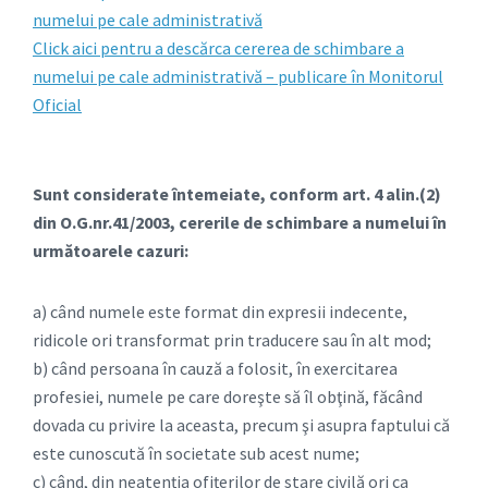
numelui pe cale administrativă
Click aici pentru a descărca cererea de schimbare a
numelui pe cale administrativă – publicare în Monitorul
Oficial
Sunt considerate întemeiate, conform art. 4 alin.(2)
din O.G.nr.41/2003, cererile de schimbare a numelui în
următoarele cazuri:
a) când numele este format din expresii indecente,
ridicole ori transformat prin traducere sau în alt mod;
b) când persoana în cauză a folosit, în exercitarea
profesiei, numele pe care doreşte să îl obţină, făcând
dovada cu privire la aceasta, precum şi asupra faptului că
este cunoscută în societate sub acest nume;
c) când, din neatenţia ofiţerilor de stare civilă ori ca