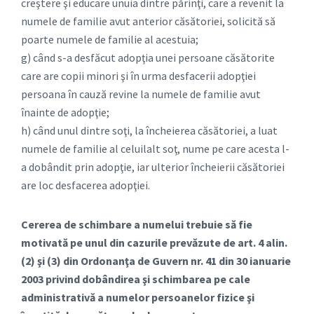
creştere şi educare unuia dintre părinţi, care a revenit la
numele de familie avut anterior căsătoriei, solicită să
poarte numele de familie al acestuia;
g) când s-a desfăcut adopţia unei persoane căsătorite
care are copii minori şi în urma desfacerii adopţiei
persoana în cauză revine la numele de familie avut
înainte de adopţie;
h) când unul dintre soţi, la încheierea căsătoriei, a luat
numele de familie al celuilalt soţ, nume pe care acesta l-
a dobândit prin adopţie, iar ulterior încheierii căsătoriei
are loc desfacerea adopţiei.
Cererea de schimbare a numelui trebuie să fie
motivată pe unul din cazurile prevăzute de art. 4 alin.
(2) şi (3) din Ordonanţa de Guvern nr. 41 din 30 ianuarie
2003 privind dobândirea şi schimbarea pe cale
administrativă a numelor persoanelor fizice şi