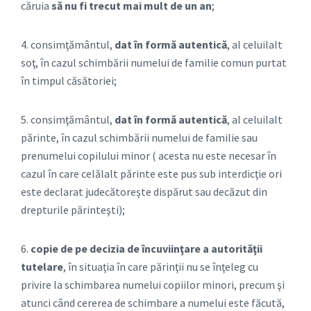
căruia
să nu fi trecut mai mult de un an
;
4. consimţământul,
dat în formă autentică
, al celuilalt
soţ, în cazul schimbării numelui de familie comun purtat
în timpul căsătoriei;
5. consimţământul,
dat în formă autentică
, al celuilalt
părinte, în cazul schimbării numelui de familie sau
prenumelui copilului minor ( acesta nu este necesar în
cazul în care celălalt părinte este pus sub interdicţie ori
este declarat judecătoreşte dispărut sau decăzut din
drepturile părinteşti);
6.
copie de pe decizia de încuviinţare a autorităţii
tutelare
, în situaţia în care părinţii nu se înţeleg cu
privire la schimbarea numelui copiilor minori, precum şi
atunci când cererea de schimbare a numelui este făcută,