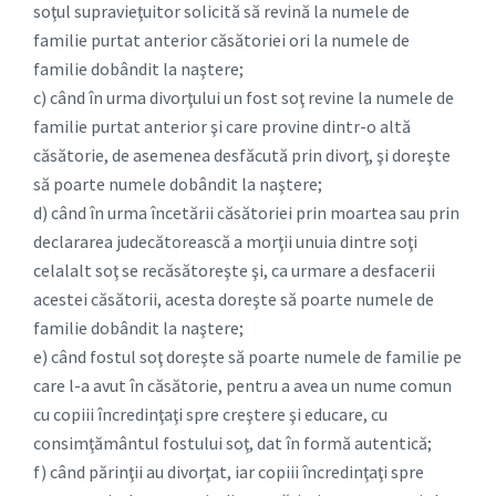
soţul supravieţuitor solicită să revină la numele de
familie purtat anterior căsătoriei ori la numele de
familie dobândit la naştere;
c) când în urma divorţului un fost soţ revine la numele de
familie purtat anterior şi care provine dintr-o altă
căsătorie, de asemenea desfăcută prin divorţ, şi doreşte
să poarte numele dobândit la naştere;
d) când în urma încetării căsătoriei prin moartea sau prin
declararea judecătorească a morţii unuia dintre soţi
celalalt soţ se recăsătoreşte şi, ca urmare a desfacerii
acestei căsătorii, acesta doreşte să poarte numele de
familie dobândit la naştere;
e) când fostul soţ doreşte să poarte numele de familie pe
care l-a avut în căsătorie, pentru a avea un nume comun
cu copiii încredinţaţi spre creştere şi educare, cu
consimţământul fostului soţ, dat în formă autentică;
f) când părinţii au divorţat, iar copiii încredinţaţi spre