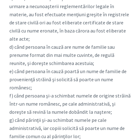
urmare a necunoaşterii reglementărilor legale în
materie, au fost efectuate menţiuni greşite în registrele
de stare civilă ori au fost eliberate certificate de stare
civilă cu nume eronate, în baza cărora au fost eliberate
alte acte;
d) când persoana în cauză are nume de familie sau
prenume format din mai multe cuvinte, de regulă
reunite, şi doreşte schimbarea acestuia;
e) când persoana în cauză poartă un nume de familie de
provenienţă străină şi solicită să poarte un nume
românesc;
f) când persoana şi-a schimbat numele de origine străină
într-un nume românesc, pe cale administrativă, şi
doreşte să revină la numele dobândit la naştere;
g) când părinţii şi-au schimbat numele pe cale
administrativă, iar copiii solicită să poarte un nume de
familie comun cu al părinţilor lor;