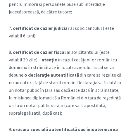
pentru minorii şi persoanele puse sub interdicţie
judecătorească, de către tutore;
7.
certificat de cazier judiciar
al solicitantului ( este
valabil 6 luni);
8.
certificat de cazier fiscal
al solicitantului (este
valabil 30 zile) –
atenţie
în cazul cetăţenilor români cu
domiciliu în străinătate în locul cazierului fiscal se va
depune
o declaraţie autentificată
din care să rezulte că
nu au datorii faţă de statul român. Declaraţia va fi dată la
un notar public în ţară sau dacă este dată în străinătate,
la misiunea diplomatică a României din ţara de reşedinţă
ori la un notar public străin (care va fi apostilată,
supralegalizată, după caz);
9.
procura specială autentificată sau împuternicirea