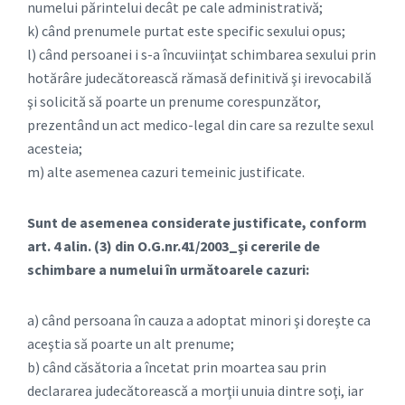
numelui părintelui decât pe cale administrativă;
k) când prenumele purtat este specific sexului opus;
l) când persoanei i s-a încuviinţat schimbarea sexului prin
hotărâre judecătorească rămasă definitivă şi irevocabilă
şi solicită să poarte un prenume corespunzător,
prezentând un act medico-legal din care sa rezulte sexul
acesteia;
m) alte asemenea cazuri temeinic justificate.
Sunt de asemenea considerate justificate, conform
art. 4 alin. (3) din O.G.nr.41/2003_şi cererile de
schimbare a numelui în următoarele cazuri:
a) când persoana în cauza a adoptat minori şi doreşte ca
aceştia să poarte un alt prenume;
b) când căsătoria a încetat prin moartea sau prin
declararea judecătorească a morţii unuia dintre soţi, iar