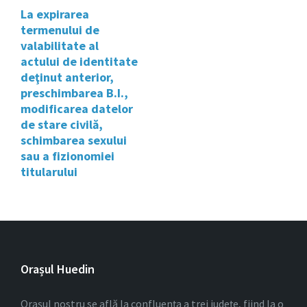
La expirarea
termenului de
valabilitate al
actului de identitate
deţinut anterior,
preschimbarea B.I.,
modificarea datelor
de stare civilă,
schimbarea sexului
sau a fizionomiei
titularului
Orașul Huedin
Orașul nostru se află la confluența a trei județe, fiind la o