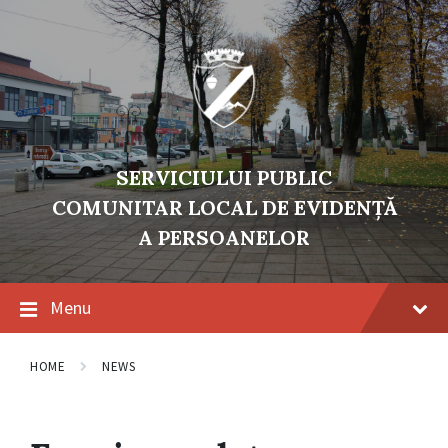
Skip
Skip
Skip
to
to
to
content
main
footer
navigation
SERVICIULUI PUBLIC
COMUNITAR LOCAL DE EVIDENŢĂ
A PERSOANELOR
Menu
HOME
NEWS