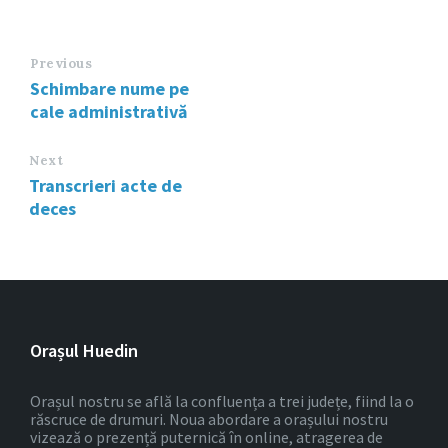
Previous
Schimbare nume pe
cale administrativă
Next
Transcrieri acte de
deces
Orașul Huedin
Orașul nostru se află la confluența a trei județe, fiind la o
răscruce de drumuri. Noua abordare a orașului nostru
vizează o prezență puternică în online, atragerea de