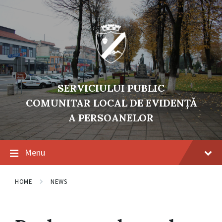
Skip
Skip
Skip
to
to
to
content
main
footer
navigation
SERVICIULUI PUBLIC
COMUNITAR LOCAL DE EVIDENŢĂ
A PERSOANELOR
Menu
HOME
NEWS