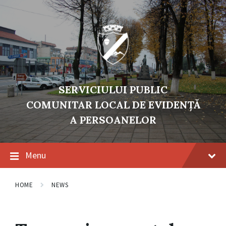
Skip
Skip
Skip
to
to
to
content
main
footer
navigation
SERVICIULUI PUBLIC
COMUNITAR LOCAL DE EVIDENŢĂ
A PERSOANELOR
Menu
HOME
NEWS