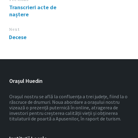
Transcrieri acte de
naștere
Next
Decese
Orașul Huedin
Orașul nostru se află la confluența a trei județe, fiind la o
răscruce de drumuri. Noua abordare a orașului nostru
vizează o prezență puternică în online, atragerea de
investori pentru creșterea calității vieții și obținerea
titulaturii de poartă a Apusenilor, în raport de turism.