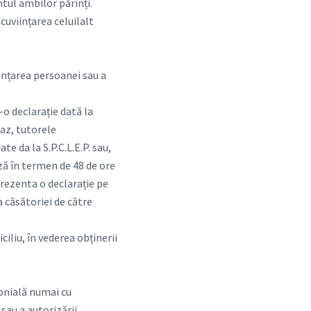
ntul ambilor părinți.
cuviințarea celuilalt
iințarea persoanei sau a
-o declarație dată la
caz, tutorele
te da la S.P.C.L.E.P. sau,
ază în termen de 48 de ore
prezenta o declarație pe
a căsătoriei de către
iliu, în vederea obținerii
onială numai cu
 sau a autorizării