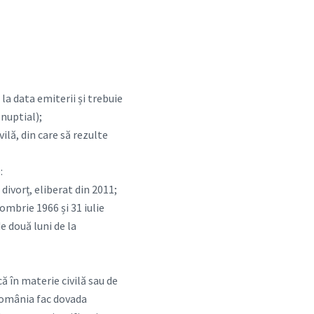
 la data emiterii și trebuie
nuptial);
vilă, din care să rezulte
:
 divorț, eliberat din 2011;
ombrie 1966 și 31 iulie
e două luni de la
ă în materie civilă sau de
 România fac dovada