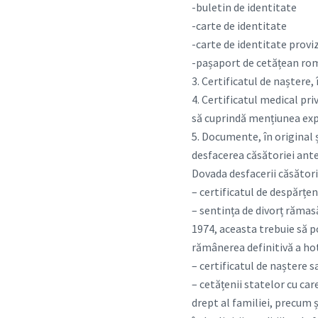
-buletin de identitate
-carte de identitate
-carte de identitate provi
-pașaport de cetățean rom
3. Certificatul de naștere, 
4. Certificatul medical pri
să cuprindă mențiunea expr
5. Documente, în original și
desfacerea căsătoriei ante
Dovada desfacerii căsător
– certificatul de despărțeni
– sentința de divorț rămasă
1974, aceasta trebuie să p
rămânerea definitivă a hot
– certificatul de naștere s
– cetățenii statelor cu car
drept al familiei, precum 