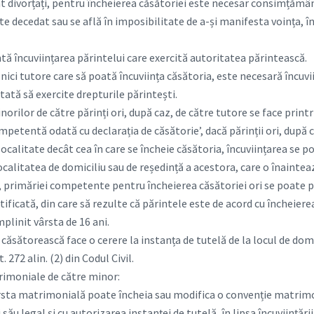
sunt divorțați, pentru încheierea căsătoriei este necesar consimțămâ
te decedat sau se află în imposibilitate de a-și manifesta voința, în
ă încuviințarea părintelui care exercită autoritatea părintească.
, nici tutore care să poată încuviința căsătoria, este necesară încuv
itată să exercite drepturile părintești.
norilor de către părinți ori, după caz, de către tutore se face printr
ompetentă odată cu declarația de căsătorie’, dacă părinții ori, după 
ocalitate decât cea în care se încheie căsătoria, încuviințarea se poa
localitatea de domiciliu sau de reședință a acestora, care o înainte
caz, primăriei competente pentru încheierea căsătoriei ori se poate 
ificată, din care să rezulte că părintele este de acord cu încheiere
mplinit vârsta de 16 ani.
căsătorească face o cerere la instanța de tutelă de la locul de domic
. 272 alin. (2) din Codul Civil.
rimoniale de către minor:
ârsta matrimonială poate încheia sau modifica o convenție matrim
său legal și cu autorizarea instanței de tutelă, în lipsa încuviințării