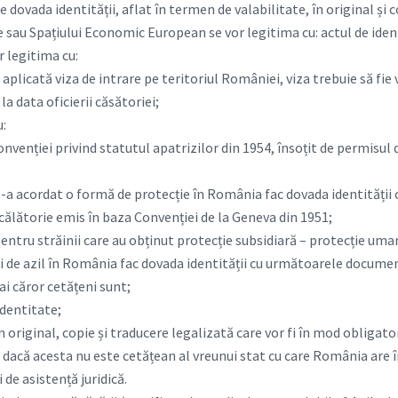
 dovada identității, aflat în termen de valabilitate, în original și c
 sau Spațiului Economic European se vor legitima cu: actul de iden
r legitima cu:
e aplicată viza de intrare pe teritoriul României, viza trebuie să fie 
 la data oficierii căsătoriei;
u:
nvenției privind statutul apatrizilor din 1954, însoțit de permisu
i s-a acordat o formă de protecție în România fac dovada identități
lătorie emis în baza Convenției de la Geneva din 1951;
ntru străinii care au obținut protecție subsidiară – protecție uma
nți de azil în România fac dovada identității cu următoarele docume
ai căror cetățeni sunt;
dentitate;
în original, copie și traducere legalizată care vor fi în mod obligat
 dacă acesta nu este cetățean al vreunui stat cu care România are 
de asistență juridică.