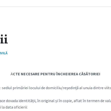
ii
IVILĂ
A
CTE NECESARE PENTRU ÎNCHEIEREA CĂSĂTORIEI
 sediul primăriei locului de domiciliu/reședință al unuia dintre viitor
ce dovada identității, în original și în copie, aflat în termen de val
 la data oficierii: