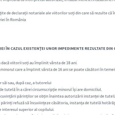
te de declarații notariale ale viitorilor soți din care să rezulte că 
riei în România
EI ÎN CAZUL EXISTENȚEI UNOR IMPEDIMENTE REZULTATE DIN 
dacă viitorii soți au împlinit vârsta de 18 ani.
inorul care a împlinit vârsta de 16 ani se poate căsători în temei
r săi sau, după caz, a tutorelui
de tutelă în a cărei circumscripție minorul își are domiciliul.
cuvințării părinților se obțin înaintea autorizării instanței de tutel
e părinți refuză să încuviințeze căsătoria, instanța de tutelă hotără
 interesul superior al copilului.