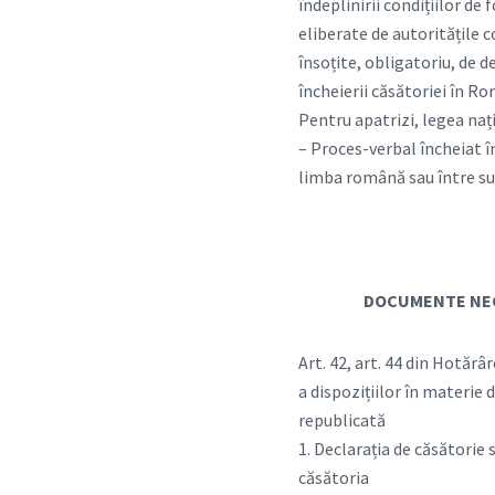
îndeplinirii condițiilor de
eliberate de autoritățile 
însoțite, obligatoriu, de de
încheierii căsătoriei în R
Pentru apatrizi, legea nați
– Proces-verbal încheiat î
limba română sau între s
DOCUMENTE NEC
Art. 42, art. 44 din Hotăr
a dispozițiilor în materie d
republicată
1. Declarația de căsătorie s
căsătoria