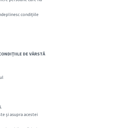
îndeplinesc condițiile
CONDIȚIILE DE VÂRSTĂ
ul
ă.
ște și asupra acestei