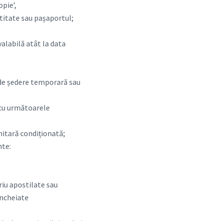
opie’,
titate sau pașaportul;
valabilă atât la data
l de ședere temporară sau
i cu următoarele
nitară condiționată;
nte:
oriu apostilate sau
încheiate