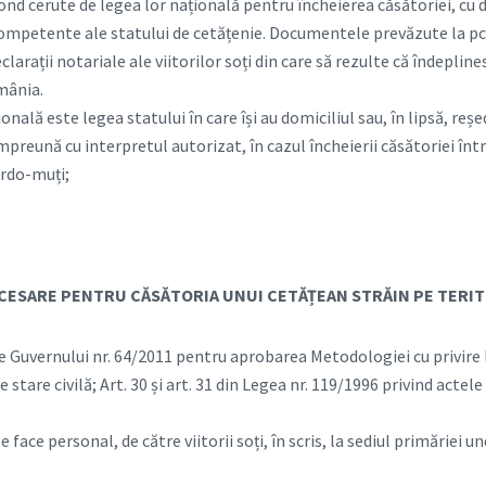
 fond cerute de legea lor națională pentru încheierea căsătoriei, cu
competente ale statului de cetățenie. Documentele prevăzute la pct. 
clarații notariale ale viitorilor soți din care să rezulte că îndeplin
omânia.
onală este legea statului în care își au domiciliul sau, în lipsă, reșe
mpreună cu interpretul autorizat, în cazul încheierii căsătoriei în
urdo-muți;
ESARE PENTRU CĂSĂTORIA UNUI CETĂȚEAN STRĂIN PE TERIT
âre Guvernului nr. 64/2011 pentru aprobarea Metodologiei cu privire 
e stare civilă; Art. 30 și art. 31 din Legea nr. 119/1996 privind actele 
e face personal, de către viitorii soți, în scris, la sediul primăriei