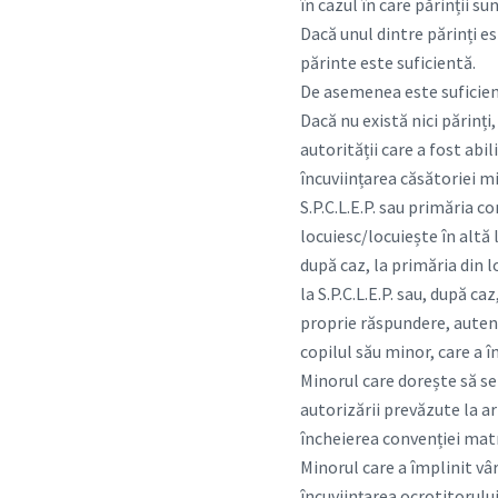
în cazul în care părinții 
Dacă unul dintre părinți es
părinte este suficientă.
De asemenea este suficient
Dacă nu există nici părinți
autorității care a fost abil
încuviințarea căsătoriei mi
S.P.C.L.E.P. sau primăria c
locuiesc/locuiește în altă l
după caz, la primăria din 
la S.P.C.L.E.P. sau, după 
proprie răspundere, autent
copilul său minor, care a î
Minorul care dorește să se 
autorizării prevăzute la art
încheierea convenției mat
Minorul care a împlinit v
încuviințarea ocrotitorului 