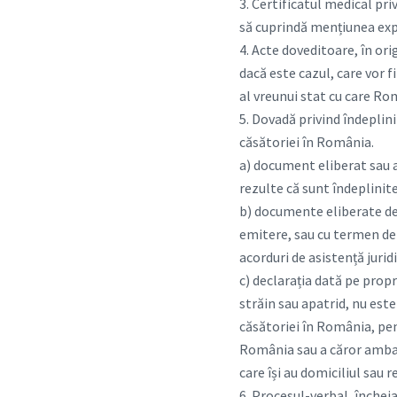
3. Certificatul medical pri
să cuprindă mențiunea expr
4. Acte doveditoare, în ori
dacă este cazul, care vor 
al vreunui stat cu care Ro
5. Dovadă privind îndeplin
căsătoriei în România.
a) document eliberat sau a
rezulte că sunt îndeplinite
b) documente eliberate de
emitere, sau cu termen de 
acorduri de asistență juridi
c) declarația dată pe propr
străin sau apatrid, nu este
căsătoriei în România, pen
România sau a căror ambasa
care își au domiciliul sau r
6. Procesul-verbal, închei