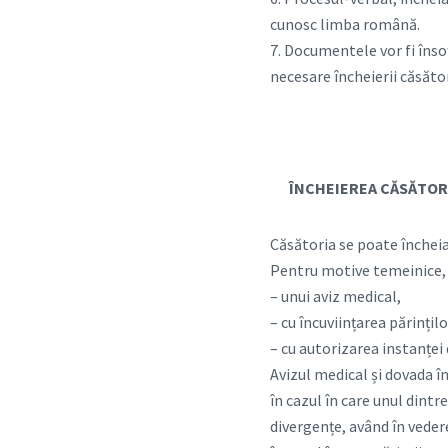
cunosc limba română.
7. Documentele vor fi însoți
necesare încheierii căsăto
ÎNCHEIEREA CĂSĂTORI
Căsătoria se poate încheia 
Pentru motive temeinice, m
– unui aviz medical,
– cu încuviințarea părințilo
– cu autorizarea instanței 
Avizul medical și dovada în
în cazul în care unul dintr
divergențe, având în vedere