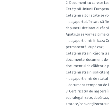
2. Document cu care se face
Cetățenii Uniunii Europene
Cetățenii altor state se vo
– pașaportul, în care să fi
depunerii declarației cât și
Apatrizii se vor legitima c
– pașaport emis în baza Co
permanentă, după caz;
Cetățenii străini cărora l
documente: document de că
documentul de călătorie pe
Cetățenii străini solicita
– pașaport emis de statul 
– document temporar de i
3. Certificatul de naștere 
supralegalizate, după caz,
tratate/convenții/acorduri 