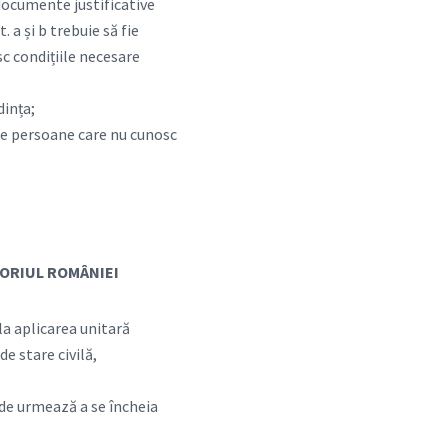
 documente justificative
a și b trebuie să fie
esc condițiile necesare
dința;
tre persoane care nu cunosc
ORIUL ROMÂNIEI
la aplicarea unitară
de stare civilă,
 unde urmează a se încheia