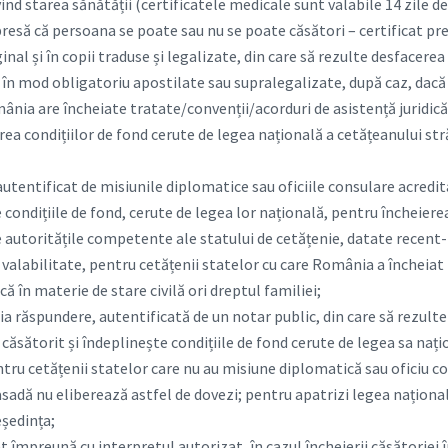
vind starea sănătății (certificatele medicale sunt valabile 14 zile de
esă că persoana se poate sau nu se poate căsători – certificat pre
ginal și în copii traduse și legalizate, din care să rezulte desfacere
fi în mod obligatoriu apostilate sau supralegalizate, după caz, dac
mânia are încheiate tratate/convenții/acorduri de asistență juridică
irea condițiilor de fond cerute de legea națională a cetățeanului st
utentificat de misiunile diplomatice sau oficiile consulare acredi
 condițiile de fond, cerute de legea lor națională, pentru încheiere
 autoritățile competente ale statului de cetățenie, datate recent-
valabilitate, pentru cetățenii statelor cu care România a încheiat 
că în materie de stare civilă ori dreptul familiei;
ia răspundere, autentificată de un notar public, din care să rezulte 
 căsătorit și îndeplinește condițiile de fond cerute de legea sa naț
tru cetățenii statelor care nu au misiune diplomatică sau oficiu co
dă nu eliberează astfel de dovezi; pentru apatrizi legea național
eședința;
at împreună cu interpretul autorizat, în cazul încheierii căsătoriei