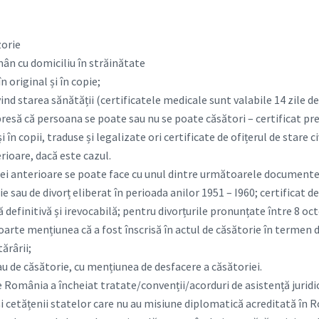
zorie
ân cu domiciliu în străinătate
în original și în copie;
vind starea sănătății (certificatele medicale sunt valabile 14 zile de
esă că persoana se poate sau nu se poate căsători – certificat pre
 în copii, traduse și legalizate ori certificate de ofițerul de stare ci
rioare, dacă este cazul.
iei anterioare se poate face cu unul dintre următoarele documente
e sau de divorț eliberat în perioada anilor 1951 – I960; certificat de
 definitivă și irevocabilă; pentru divorțurile pronunțate între 8 oct
oarte mențiunea că a fost înscrisă în actul de căsătorie în termen d
ărârii;
au de căsătorie, cu mențiunea de desfacere a căsătoriei.
e România a încheiat tratate/convenții/acorduri de asistență juridic
și cetățenii statelor care nu au misiune diplomatică acreditată în