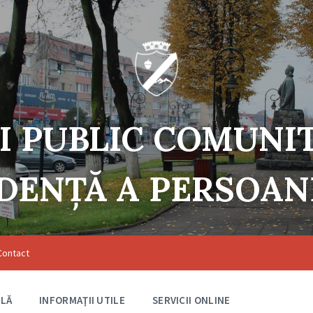
I PUBLIC COMUNI
DENŢĂ A PERSOA
Contact
ILĂ
INFORMAŢII UTILE
SERVICII ONLINE