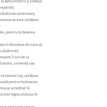
 la data emiterii și trebuie
nuptial);
a căsătoriei anterioare,
ă acesta nu este cetățean
:
răin, pentru încheierea
tate în România din care să
a căsătoriei;
maxim 3 luni de la
tratate, convenții sau
că viitorul soț, cetățean
ională pentru încheierea
nsular acreditat în
ă este legea statului în
 între persoane care nu