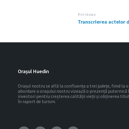
Previous
Transcrierea actelor d
Orașul Huedin
Orașul nostru se află la confluența a trei județe, fiind la
abordare a orașului nostru vizează o prezență puternică 
investori pentru creșterea calității vieții și obținerea tit
în raport de turism.