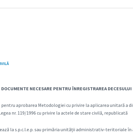
IVILĂ
DOCUMENTE NECESARE PENTRU ÎNREGISTRAREA DECESULUI
11 pentru aprobarea Metodologiei cu privire la aplicarea unitară a di
 Legea nr. 119/1996 cu privire la actele de stare civilă, republicată
ează la s.p.c.l.e.p. sau primăria unității administrativ-teritoriale în