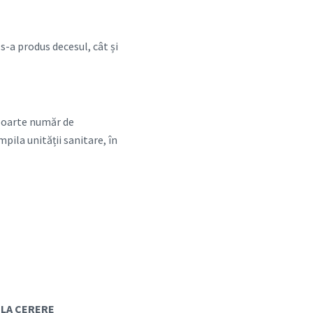
 s-a produs decesul, cât și
 poarte număr de
pila unității sanitare, în
 LA CERERE