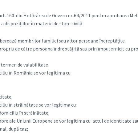
6, art. 160. din Hotărârea de Guvern nr. 64/2011 pentru aprobarea Me
 a dispozițiilor în materie de stare civilă
liberează membrilor familiei sau altor persoane îndreptățite.
propriu de către persoana îndreptățită sau prin împuternicit cu pr
n termen de valabilitate
iliu în România se vor legitima cu:
titate;
liu în străinătate se vor legitima cu:
omiciliu în străinătate;
bre ale Uniunii Europene se vor legitima cu: actul de identitate s
inal, după caz;