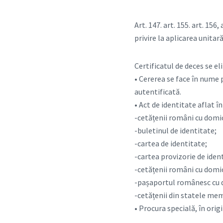
Art. 147. art. 155. art. 15
privire la aplicarea unitară
Certificatul de deces se e
• Cererea se face în nume 
autentificată.
• Act de identitate aflat î
-cetățenii români cu domic
-buletinul de identitate;
-cartea de identitate;
-cartea provizorie de iden
-cetățenii români cu domici
-pașaportul românesc cu d
-cetățenii din statele mem
• Procura specială, în orig