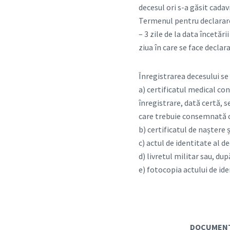
decesul ori s-a găsit cadav
Termenul pentru declararea
– 3 zile de la data încetăr
ziua în care se face declar
Înregistrarea decesului s
a) certificatul medical co
înregistrare, dată certă, s
care trebuie consemnată ca
b) certificatul de naștere 
c) actul de identitate al d
d) livretul militar sau, du
e) fotocopia actului de ide
DOCUMENTE