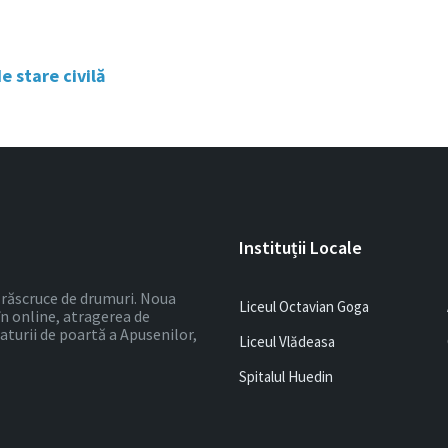
e stare civilă
Instituții Locale
 o răscruce de drumuri. Noua
Liceul Octavian Goga
în online, atragerea de
ulaturii de poartă a Apusenilor,
Liceul Vlădeasa
Spitalul Huedin