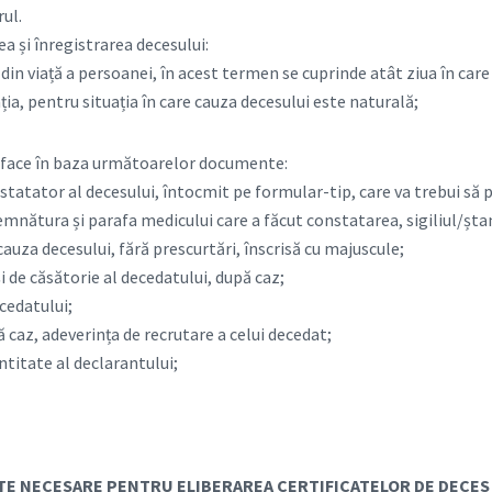
rul.
 și înregistrarea decesului:
ii din viață a persoanei, în acest termen se cuprinde atât ziua în care
ația, pentru situația în care cauza decesului este naturală;
e face în baza următoarelor documente:
nstatator al decesului, întocmit pe formular-tip, care va trebui să
emnătura și parafa medicului care a făcut constatarea, sigiliul/ștam
uza decesului, fără prescurtări, înscrisă cu majuscule;
și de căsătorie al decedatului, după caz;
ecedatului;
pă caz, adeverința de recrutare a celui decedat;
ntitate al declarantului;
 NECESARE PENTRU ELIBERAREA CERTIFICATELOR DE DECES