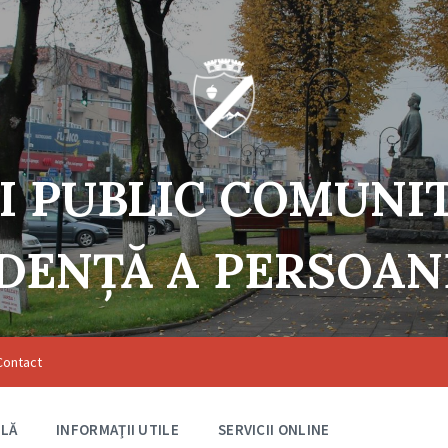
I PUBLIC COMUNI
DENŢĂ A PERSOA
Contact
ILĂ
INFORMAŢII UTILE
SERVICII ONLINE