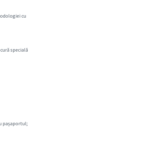
todologiei cu
ocură specială
au pașaportul;