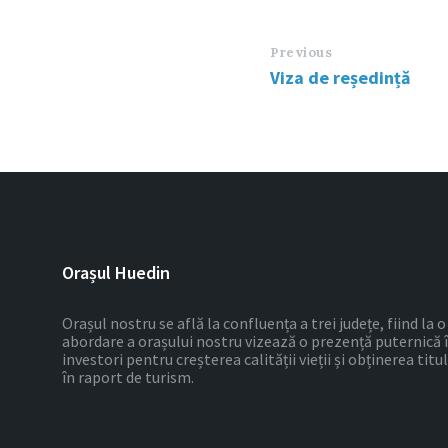
Previous
Viza de reședință
Orașul Huedin
Orașul nostru se află la confluența a trei județe, fiind la
abordare a orașului nostru vizează o prezență puternică 
investori pentru creșterea calității vieții și obținerea tit
în raport de turism.