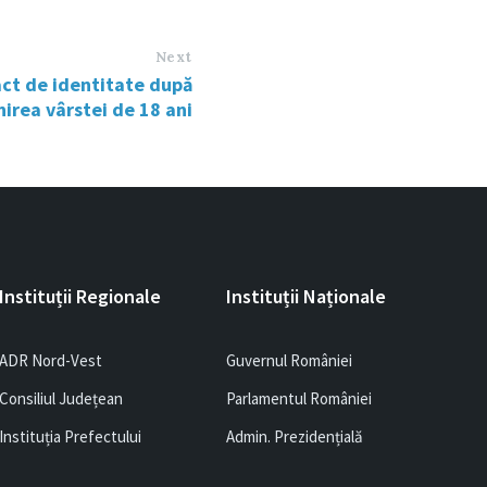
Next
act de identitate după
nirea vârstei de 18 ani
Instituții Regionale
Instituții Naționale
ADR Nord-Vest
Guvernul României
Consiliul Județean
Parlamentul României
Instituția Prefectului
Admin. Prezidențială