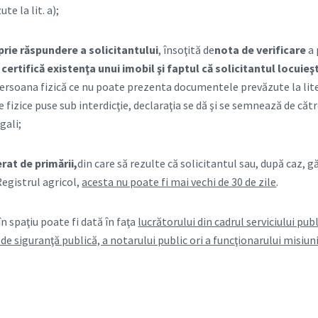
e la lit. a);
prie răspundere a solicitantului
, însoţită de
nota de verificare
a 
 certifică existenţa unui imobil
şi faptul că solicitantul locuieş
rsoana fizică ce nu poate prezenta documentele prevăzute la liter
 fizice puse sub interdicţie, declaraţia se dă şi se semnează de cătr
gali;
at de primării,
din care să rezulte că solicitantul sau, după caz, 
Registrul agricol,
acesta nu poate fi mai vechi de 30 de zile
.
spaţiu poate fi dată în faţa
lucrătorului din cadrul serviciului pu
 de siguranţă publică, a notarului public ori a funcţionarului misiun