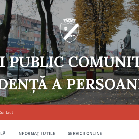
I PUBLIC COMUNI
DENŢĂ A PERSOA
Contact
ILĂ
INFORMAŢII UTILE
SERVICII ONLINE