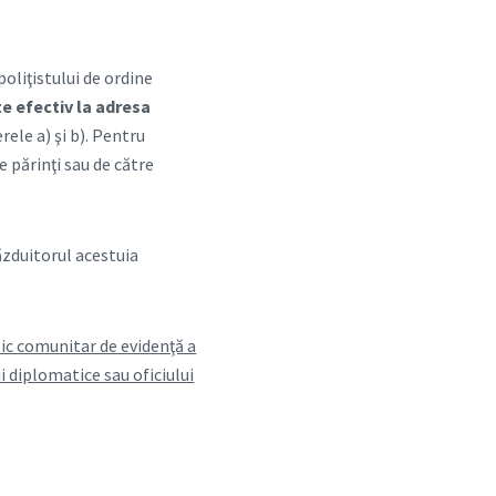
poliţistului de ordine
te efectiv la adresa
ele a) şi b). Pentru
e părinţi sau de către
găzduitorul acestuia
blic comunitar de evidenţă a
ii diplomatice sau oficiului