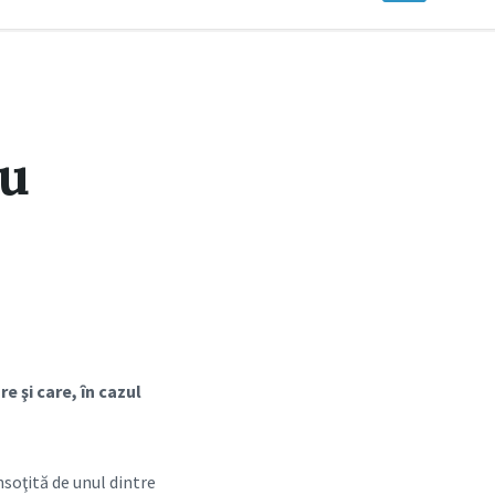
iu
e şi care, în cazul
însoţită de unul dintre