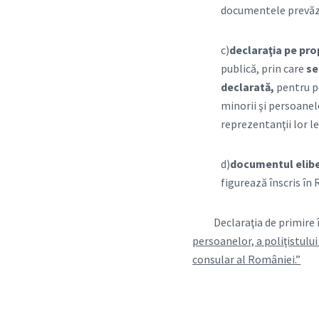
documentele prevăzut
c)
declaraţia pe pro
publică, prin care
se
declarată,
pentru pe
minorii şi persoanele
reprezentanţii lor le
d)
documentul eliber
figurează înscris în 
Declaraţia de primire în 
persoanelor, a poliţistului
consular al României.”