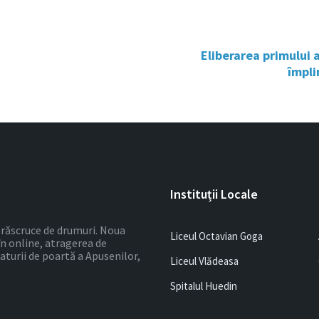
Eliberarea primului 
împli
Instituții Locale
 o răscruce de drumuri. Noua
Liceul Octavian Goga
în online, atragerea de
ulaturii de poartă a Apusenilor,
Liceul Vlădeasa
Spitalul Huedin